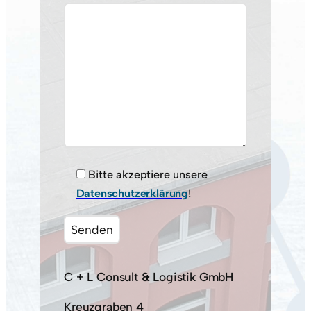
Bitte akzeptiere unsere
Datenschutzerklärung
!
C + L Consult & Logistik GmbH
Kreuzgraben 4